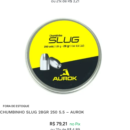
ou 21x de
R$
3,21
FORA DE ESTOQUE
CHUMBINHO SLUG 28GR 250 5.5 – AUROK
R$
79,21
ou 21x de
R$
4,89