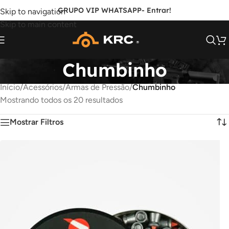
GRUPO VIP WHATSAPP
- Entrar!
Skip to navigation
Skip to main content
Chumbinho
Início
/
Acessórios
/
Armas de Pressão
/
Chumbinho
Mostrando todos os 20 resultados
Mostrar Filtros