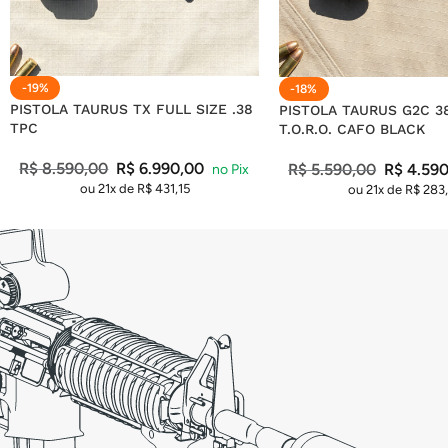
-19%
-18%
PISTOLA TAURUS TX FULL SIZE .38
PISTOLA TAURUS G2C 3
TPC
T.O.R.O. CAFO BLACK
R$
8.590,00
R$
6.990,00
R$
5.590,00
R$
4.590
ou 21x de
R$
431,15
ou 21x de
R$
283,