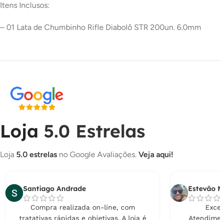
Itens Inclusos:
– 01 Lata de Chumbinho Rifle Diabolô STR 200un. 6.0mm
Loja
5.0 Estrelas
Loja
5.0 estrelas
no Google Avaliações.
Veja aqui!
Santiago Andrade
Estevão 
Compra realizada on-line, com
Exce
tratativas rápidas e objetivas. A loja é
Atendime