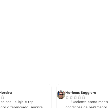
Moreira
Matheus Saggioro
pcional, a loja é top.
Excelente atendimento
nto diferenciado, sempre
condições de pagamento,