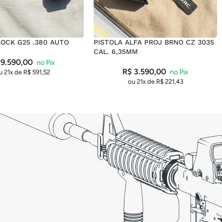
LOCK G25 .380 AUTO
PISTOLA ALFA PROJ BRNO CZ 3035
CAL. 6,35MM
9.590,00
R$
3.590,00
u 21x de
R$
591,52
ou 21x de
R$
221,43