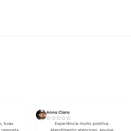
Anna Clara
, boas
Experiência muito positiva.
 resposta
Atendimento atencioso, equipe