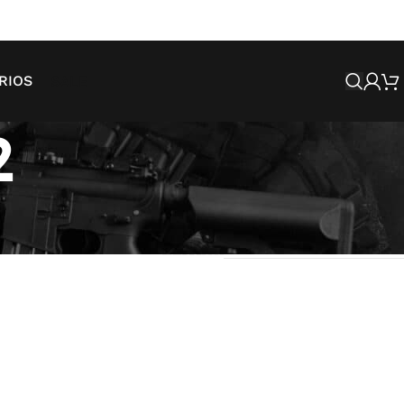
SALE
RIOS
2
Mostrando todos os 2 resultados
strar
9
12
18
24