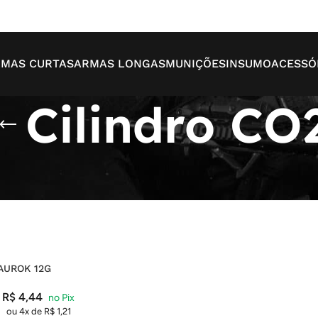
MAS CURTAS
ARMAS LONGAS
MUNIÇÕES
INSUMO
ACESSÓ
Cilindro CO
Mo
AUROK 12G
R$
4,44
ou 4x de
R$
1,21