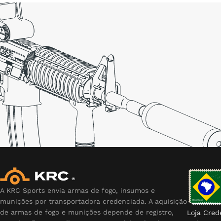
A KRC Sports envia armas de fogo, insumos e
munições por transportadora credenciada. A aquisição
de armas de fogo e munições depende de registro,
Loja Cred