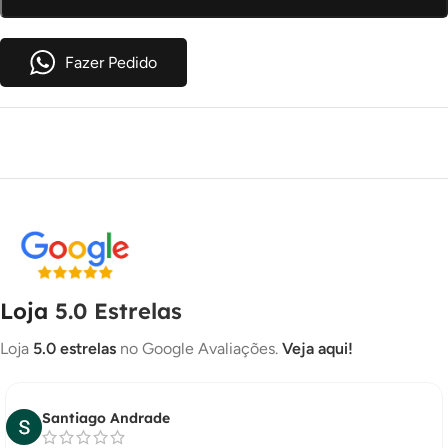
3X DE
R$
1,60
COM JUROS
R$
4,80
Fazer Pedido
4X DE
R$
1,21
COM JUROS
R$
4,84
Loja
5.0 Estrelas
Loja
5.0 estrelas
no Google Avaliações.
Veja aqui!
Santiago Andrade