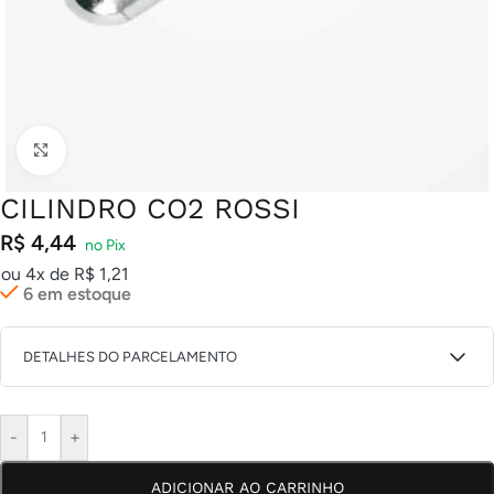
Clique para ampliar
CILINDRO CO2 ROSSI
R$
4,44
ou 4x de
R$
1,21
6 em estoque
DETALHES DO PARCELAMENTO
1X DE
R$
4,67
COM JUROS
R$
4,67
-
+
2X DE
R$
2,37
COM JUROS
R$
4,74
ADICIONAR AO CARRINHO