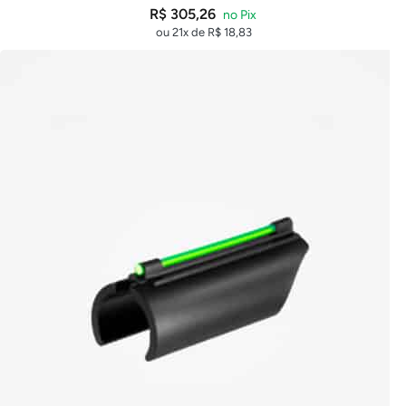
R$
305,26
ou 21x de
R$
18,83