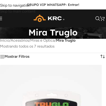
GRUPO VIP WHATSAPP
- Entrar!
Skip to navigation
Skip to main content
Mira Truglo
Início
/
Acessórios
/
Miras e Óptica
/
Mira Truglo
Mostrando todos os 7 resultados
Mostrar Filtros