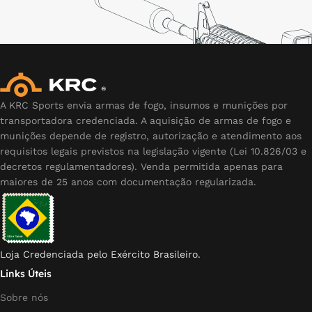
A KRC Sports envia armas de fogo, insumos e munições por
transportadora credenciada. A aquisição de armas de fogo e
munições depende de registro, autorização e atendimento aos
requisitos legais previstos na legislação vigente (Lei 10.826/03 e
decretos regulamentadores). Venda permitida apenas para
maiores de 25 anos com documentação regularizada.
Loja Credenciada pelo Exército Brasileiro.
Links Úteis
Sobre nós