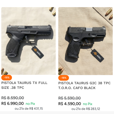
18X DE
R$
652,49
COM JUROS
R$
11.744,82
19X DE
R$
627,70
COM JUROS
R$
11.926,30
20X DE
R$
605,63
COM JUROS
R$
12.112,60
21X DE
R$
585,97
COM JUROS
R$
12.305,37
-19%
-18%
PISTOLA TAURUS TX FULL
PISTOLA TAURUS G2C 38 TPC
SIZE .38 TPC
T.O.R.O. CAFO BLACK
R$
8.590,00
R$
5.590,00
R$
6.990,00
R$
4.590,00
ou 21x de
R$
431,15
ou 21x de
R$
283,12