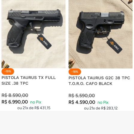
20X DE
R$
8,10
COM JUROS
R$
162,00
21X DE
R$
7,83
COM JUROS
R$
164,43
-19%
-18%
PISTOLA TAURUS TX FULL
PISTOLA TAURUS G2C 38 TPC
SIZE .38 TPC
T.O.R.O. CAFO BLACK
R$
8.590,00
R$
5.590,00
R$
6.990,00
R$
4.590,00
ou 21x de
R$
431,15
ou 21x de
R$
283,12