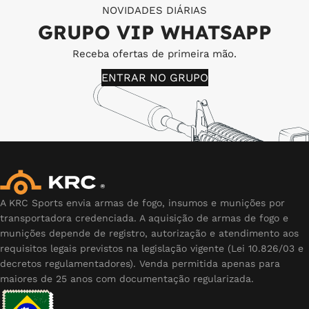
NOVIDADES DIÁRIAS
GRUPO VIP WHATSAPP
Receba ofertas de primeira mão.
ENTRAR NO GRUPO
A KRC Sports envia armas de fogo, insumos e munições por
transportadora credenciada. A aquisição de armas de fogo e
munições depende de registro, autorização e atendimento aos
requisitos legais previstos na legislação vigente (Lei 10.826/03 e
decretos regulamentadores). Venda permitida apenas para
maiores de 25 anos com documentação regularizada.