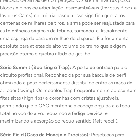
mercado de armas de competição. O sistema
Invictus
possui
blocos e pinos de articulação intercambiáveis (Invictus Block e
Invictus Cams) na própria báscula. Isso significa que, após
centenas de milhares de tiros, a arma pode ser reajustada para
as tolerâncias originais de fábrica, tornando-a, literalmente,
uma espingarda para um milhão de disparos. É a ferramenta
absoluta para atletas de alto volume de treino que exigem
precisão eterna e quebra nítida de gatilho.
Série Summit (Sporting e Trap):
A porta de entrada para o
circuito profissional. Reconhecida por sua báscula de perfil
otimizado e peso perfeitamente distribuído entre as mãos do
atirador (
swing
). Os modelos Trap frequentemente apresentam
fitas altas (
high ribs
) e coronhas com cristas ajustáveis,
permitindo que o CAC mantenha a cabeça erguida e o foco
total no voo do alvo, reduzindo a fadiga cervical e
maximizando a absorção do recuo sentido (
felt recoil
).
Série Field (Caça de Manejo e Precisão):
Projetadas para