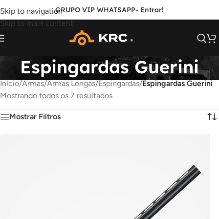
GRUPO VIP WHATSAPP
- Entrar!
Skip to navigation
Skip to main content
Espingardas Guerini
Início
/
Armas
/
Armas Longas
/
Espingardas
/
Espingardas Guerini
Mostrando todos os 7 resultados
Mostrar Filtros