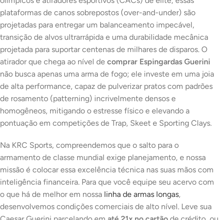
olímpicos e atiradores esportivos (CACs) de elite, essas
plataformas de canos sobrepostos (
over-and-under
) são
projetadas para entregar um balanceamento impecável,
transição de alvos ultrarrápida e uma durabilidade mecânica
projetada para suportar centenas de milhares de disparos. O
atirador que chega ao nível de
comprar Espingardas Guerini
não busca apenas uma arma de fogo; ele investe em uma joia
de alta performance, capaz de pulverizar pratos com padrões
de rosamento (
patterning
) incrivelmente densos e
homogêneos, mitigando o estresse físico e elevando a
pontuação em competições de Trap, Skeet e Sporting Clays.
Na KRC Sports, compreendemos que o salto para o
armamento de classe mundial exige planejamento, e nossa
missão é colocar essa excelência técnica nas suas mãos com
inteligência financeira. Para que você equipe seu acervo com
o que há de melhor em nossa
linha de armas longas
,
desenvolvemos condições comerciais de alto nível. Leve sua
Caesar Guerini parcelando em
até 21x no cartão
de crédito, ou