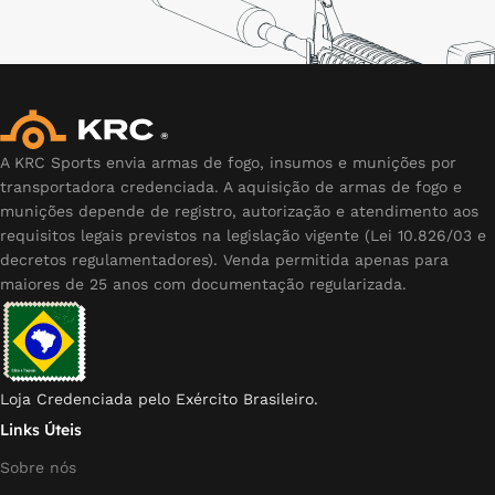
A KRC Sports envia armas de fogo, insumos e munições por
transportadora credenciada. A aquisição de armas de fogo e
munições depende de registro, autorização e atendimento aos
requisitos legais previstos na legislação vigente (Lei 10.826/03 e
decretos regulamentadores). Venda permitida apenas para
maiores de 25 anos com documentação regularizada.
Loja Credenciada pelo Exército Brasileiro.
Links Úteis
Sobre nós