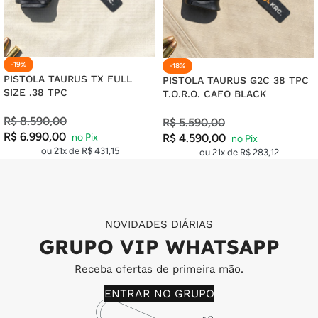
-19%
-18%
PISTOLA TAURUS TX FULL
PISTOLA TAURUS G2C 38 TPC
SIZE .38 TPC
T.O.R.O. CAFO BLACK
R$
8.590,00
R$
5.590,00
R$
6.990,00
R$
4.590,00
ou 21x de
R$
431,15
ou 21x de
R$
283,12
NOVIDADES DIÁRIAS
GRUPO VIP WHATSAPP
Receba ofertas de primeira mão.
ENTRAR NO GRUPO