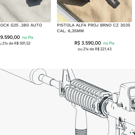
LOCK G25 .380 AUTO
PISTOLA ALFA PROJ BRNO CZ 3035
CAL. 6,35MM
9.590,00
R$
3.590,00
u 21x de
R$
591,52
ou 21x de
R$
221,43