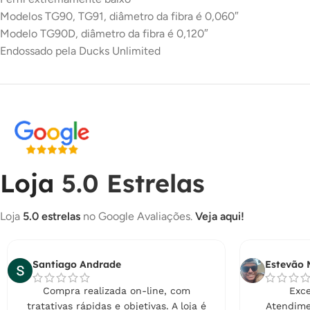
Modelos TG90, TG91, diâmetro da fibra é 0,060″
Modelo TG90D, diâmetro da fibra é 0,120″
Endossado pela Ducks Unlimited
Loja
5.0 Estrelas
Loja
5.0 estrelas
no Google Avaliações.
Veja aqui!
Santiago Andrade
Estevão 
Compra realizada on-line, com
Exce
tratativas rápidas e objetivas. A loja é
Atendime