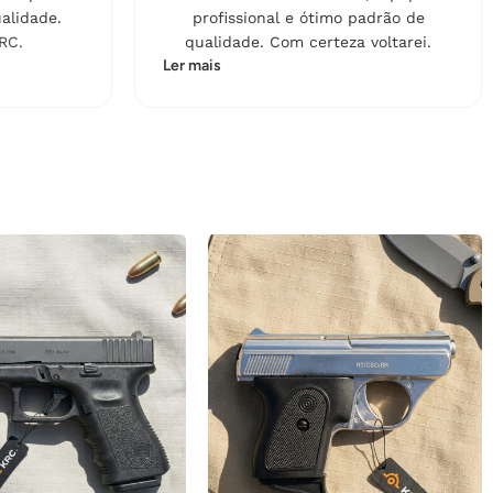
JUROS
alidade.
profissional e ótimo padrão de
RC.
qualidade. Com certeza voltarei.
17X DE
R$
21,79
COM
R$
370,43
Ler mais
JUROS
18X DE
R$
20,97
COM
R$
377,46
JUROS
19X DE
R$
20,17
COM
R$
383,23
JUROS
20X DE
R$
19,46
COM
R$
389,20
JUROS
21X DE
R$
18,83
COM
R$
395,43
JUROS