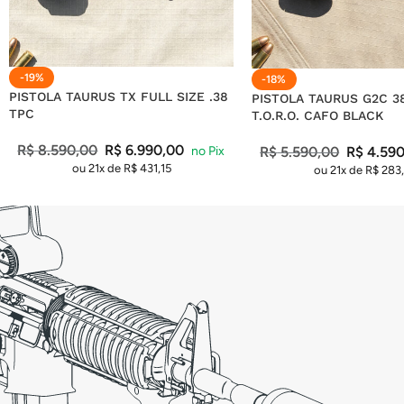
-19%
-18%
PISTOLA TAURUS TX FULL SIZE .38
PISTOLA TAURUS G2C 3
TPC
T.O.R.O. CAFO BLACK
R$
8.590,00
R$
6.990,00
R$
5.590,00
R$
4.590
ou 21x de
R$
431,15
ou 21x de
R$
283,