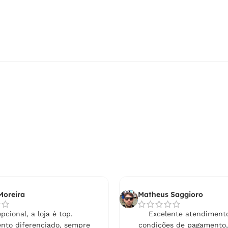
Moreira
Matheus Saggioro
pcional, a loja é top.
Excelente atendimento
nto diferenciado, sempre
condições de pagamento,