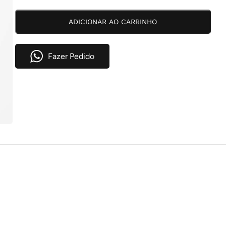
1X DE
R$
321,32
COM
R$
321,32
ADICIONAR AO CARRINHO
JUROS
2X DE
R$
162,73
COM
R$
325,46
JUROS
Fazer Pedido
3X DE
R$
109,89
COM
R$
329,67
JUROS
4X DE
R$
83,39
COM
R$
333,56
JUROS
5X DE
R$
67,60
COM
R$
338,00
JUROS
6X DE
R$
56,53
COM
R$
339,18
JUROS
7X DE
R$
49,28
COM
R$
344,96
JUROS
8X DE
R$
43,50
COM
R$
348,00
JUROS