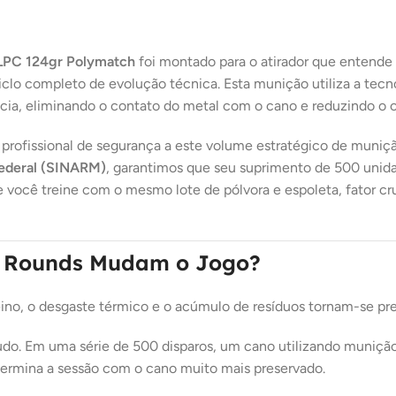
LPC 124gr Polymatch
foi montado para o atirador que entende 
clo completo de evolução técnica. Esta munição utiliza a tecn
cia, eliminando o contato do metal com o cano e reduzindo o ca
 do profissional de segurança a este volume estratégico de m
Federal (SINARM)
, garantimos que seu suprimento de 500 unidad
e você treine com o mesmo lote de pólvora e espoleta, fator cr
0 Rounds Mudam o Jogo?
no, o desgaste térmico e o acúmulo de resíduos tornam-se pre
o. Em uma série de 500 disparos, um cano utilizando muniçã
 termina a sessão com o cano muito mais preservado.