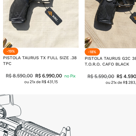
-19%
-18%
PISTOLA TAURUS TX FULL SIZE .38
PISTOLA TAURUS G2C 3
TPC
T.O.R.O. CAFO BLACK
R$
8.590,00
R$
6.990,00
R$
5.590,00
R$
4.590
ou 21x de
R$
431,15
ou 21x de
R$
283,