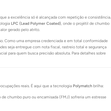
16X DE
R$
193,52
COM
R$
3.096,32
JUROS
que a excelência só é alcançada com repetição e consistência.
17X DE
R$
184,85
COM
ologia
LPC (Lead Polymer Coated)
, onde o projétil de chumbo
R$
3.142,45
JUROS
lor gerado pelo atrito.
18X DE
R$
177,89
COM
R$
3.202,02
JUROS
unição. Como uma empresa credenciada e em total conformidade
es seja entregue com nota fiscal, rastreio total e segurança
19X DE
R$
171,13
COM
R$
3.251,47
ucial para quem busca precisão absoluta. Para detalhes sobre
JUROS
20X DE
R$
165,11
COM
R$
3.302,20
JUROS
21X DE
R$
159,75
COM
R$
3.354,75
JUROS
ocupações reais. É aqui que a tecnologia
Polymatch
brilha:
o de chumbo puro ou encamisada (FMJ) sofreria um estresse