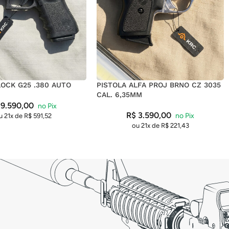
LOCK G25 .380 AUTO
PISTOLA ALFA PROJ BRNO CZ 3035
CAL. 6,35MM
9.590,00
R$
3.590,00
u 21x de
R$
591,52
ou 21x de
R$
221,43