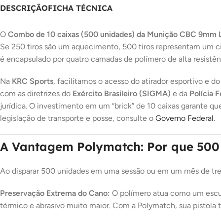
DESCRIÇÃO
FICHA TÉCNICA
O
Combo de 10 caixas (500 unidades) da Munição CBC 9mm 
Se 250 tiros são um aquecimento, 500 tiros representam um ci
é encapsulado por quatro camadas de polímero de alta resistên
Na
KRC Sports
, facilitamos o acesso do atirador esportivo e
com as diretrizes do
Exército Brasileiro (SIGMA)
e da
Polícia 
jurídica. O investimento em um “brick” de 10 caixas garante qu
legislação de transporte e posse, consulte o
Governo Federal
.
A Vantagem Polymatch: Por que 50
Ao disparar 500 unidades em uma sessão ou em um mês de trei
Preservação Extrema do Cano:
O polímero atua como um escud
térmico e abrasivo muito maior. Com a Polymatch, sua pistola