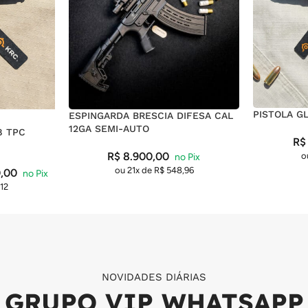
PISTOLA G
ESPINGARDA BRESCIA DIFESA CAL
12GA SEMI-AUTO
8 TPC
R$
R$
8.900,00
o
ou 21x de
R$
548,96
,00
12
NOVIDADES DIÁRIAS
GRUPO VIP WHATSAPP