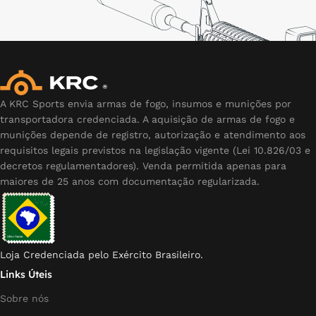
A KRC Sports envia armas de fogo, insumos e munições por
transportadora credenciada. A aquisição de armas de fogo e
munições depende de registro, autorização e atendimento aos
requisitos legais previstos na legislação vigente (Lei 10.826/03 e
decretos regulamentadores). Venda permitida apenas para
maiores de 25 anos com documentação regularizada.
Loja Credenciada pelo Exército Brasileiro.
Links Úteis
Sobre nós