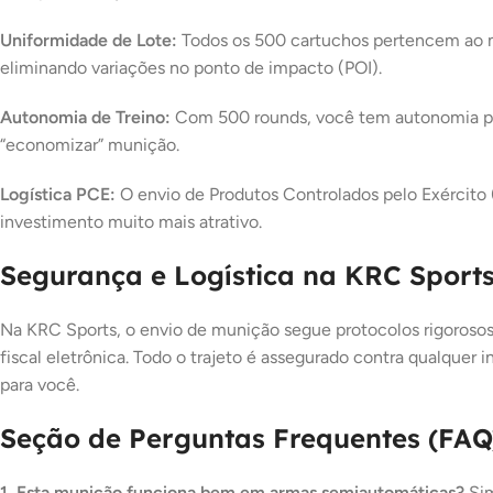
Uniformidade de Lote:
Todos os 500 cartuchos pertencem ao mes
eliminando variações no ponto de impacto (POI).
Autonomia de Treino:
Com 500 rounds, você tem autonomia para
“economizar” munição.
Logística PCE:
O envio de Produtos Controlados pelo Exército (
investimento muito mais atrativo.
Segurança e Logística na KRC Sport
Na KRC Sports, o envio de munição segue protocolos rigoroso
fiscal eletrônica. Todo o trajeto é assegurado contra qualquer 
para você.
Seção de Perguntas Frequentes (FAQ
1. Esta munição funciona bem em armas semiautomáticas?
Sim