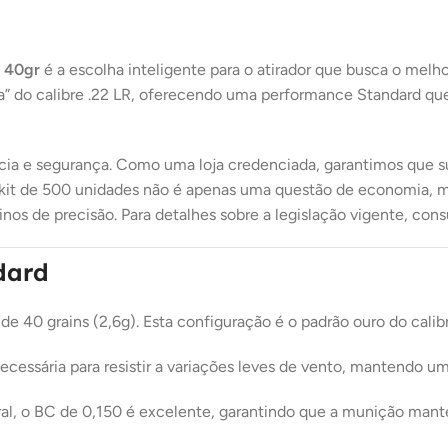
t 40gr
é a escolha inteligente para o atirador que busca o melh
” do calibre .22 LR, oferecendo uma performance Standard que
ência e segurança. Como uma loja credenciada, garantimos que
o kit de 500 unidades não é apenas uma questão de economia, mas
de precisão. Para detalhes sobre a legislação vigente, consul
dard
de 40 grains (2,6g). Esta configuração é o padrão ouro do calib
cessária para resistir a variações leves de vento, mantendo uma 
ral, o BC de 0,150 é excelente, garantindo que a munição mant