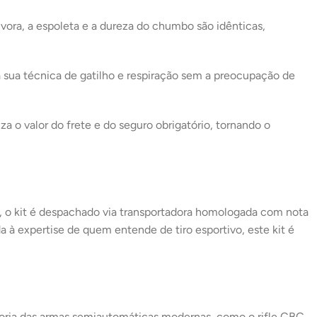
vora, a espoleta e a dureza do chumbo são idênticas,
 sua técnica de gatilho e respiração sem a preocupação de
a o valor do frete e do seguro obrigatório, tornando o
, o kit é despachado via transportadora homologada com nota
a à expertise de quem entende de tiro esportivo, este kit é
aioria das armas semiautomáticas modernas, como o rifle CBC