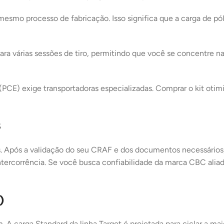
mo processo de fabricação. Isso significa que a carga de pól
 várias sessões de tiro, permitindo que você se concentre na
PCE) exige transportadoras especializadas. Comprar o kit otimiz
s
s. Após a validação do seu CRAF e dos documentos necessários
intercorrência. Se você busca confiabilidade da marca CBC aliad
)
. A carga Standard da linha Target é projetada para ciclar a m