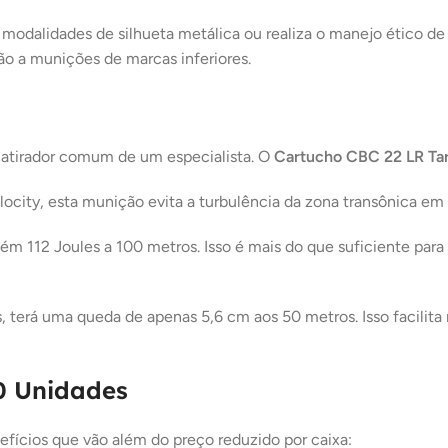
ra modalidades de silhueta metálica ou realiza o manejo ético d
o a munições de marcas inferiores.
m atirador comum de um especialista. O
Cartucho CBC 22 LR Ta
city, esta munição evita a turbulência da zona transônica em m
m 112 Joules a 100 metros. Isso é mais do que suficiente par
, terá uma queda de apenas 5,6 cm aos 50 metros. Isso facilit
0 Unidades
fícios que vão além do preço reduzido por caixa: