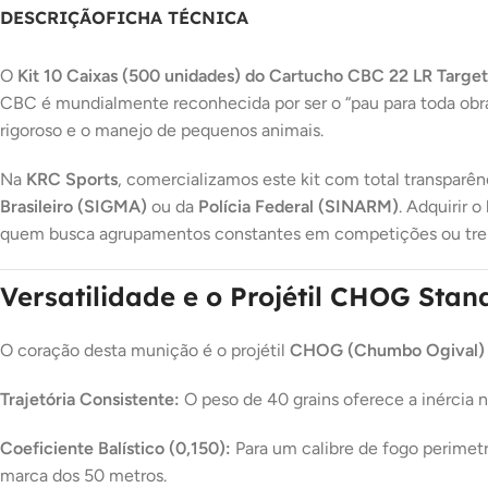
DESCRIÇÃO
FICHA TÉCNICA
O
Kit 10 Caixas (500 unidades) do Cartucho CBC 22 LR Targe
CBC é mundialmente reconhecida por ser o “pau para toda obra
rigoroso e o manejo de pequenos animais.
Na
KRC Sports
, comercializamos este kit com total transpar
Brasileiro (SIGMA)
ou da
Polícia Federal (SINARM)
. Adquirir 
quem busca agrupamentos constantes em competições ou treinos 
Versatilidade e o Projétil CHOG Stan
O coração desta munição é o projétil
CHOG (Chumbo Ogival)
Trajetória Consistente:
O peso de 40 grains oferece a inércia ne
Coeficiente Balístico (0,150):
Para um calibre de fogo perimet
marca dos 50 metros.