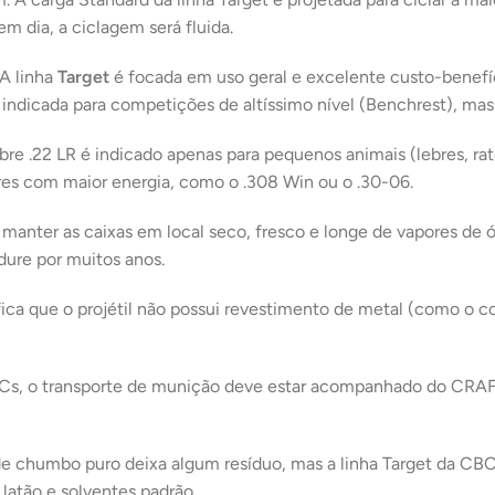
m dia, a ciclagem será fluida.
A linha
Target
é focada em uso geral e excelente custo-benefíci
 indicada para competições de altíssimo nível (Benchrest), mas
bre .22 LR é indicado apenas para pequenos animais (lebres, rat
bres com maior energia, como o .308 Win ou o .30-06.
 manter as caixas em local seco, fresco e longe de vapores de
dure por muitos anos.
ifica que o projétil não possui revestimento de metal (como o 
s, o transporte de munição deve estar acompanhado do CRAF d
 chumbo puro deixa algum resíduo, mas a linha Target da CBC u
latão e solventes padrão.