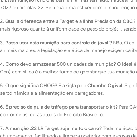
7022 ou pistolas .22. Se a sua arma estiver com a manutenção e
2. Qual a diferença entre a Target e a linha Precision da CBC?
mais rigoroso quanto à uniformidade de peso do projétil, sendo
3. Posso usar esta munição para controle de javali?
Não. O cali
animais maiores, a legislação e a ética de manejo exigem cali
4. Como devo armazenar 500 unidades de munição?
O ideal é
Can) com sílica é a melhor forma de garantir que sua munição 
5. O que significa CHOG?
É a sigla para
Chumbo Ogival
. Sign
aerodinâmica e a alimentação em carregadores.
6. É preciso de guia de tráfego para transportar o kit?
Para CAC
conforme as regras atuais do Exército Brasileiro.
7. A munição .22 LR Target suja muito o cano?
Toda munição de
chumbamento, facilitando a limpeza posterior com escovas de 