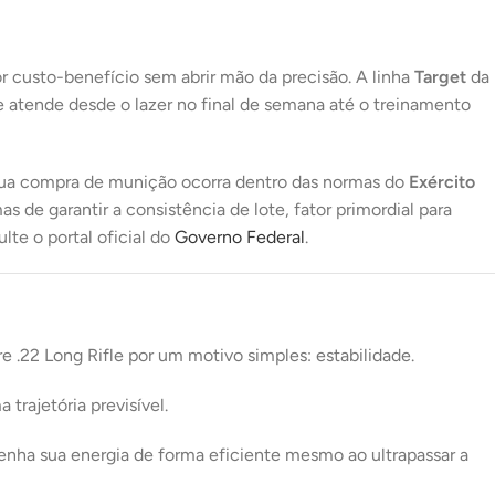
16X DE
R$
47,07
COM
R$
753,12
JUROS
or custo-benefício sem abrir mão da precisão. A linha
Target
da
17X DE
R$
44,96
COM
 atende desde o lazer no final de semana até o treinamento
R$
764,32
JUROS
18X DE
R$
43,27
COM
R$
778,86
JUROS
 sua compra de munição ocorra dentro das normas do
Exército
 de garantir a consistência de lote, fator primordial para
19X DE
R$
41,63
COM
R$
790,97
te o portal oficial do
Governo Federal
.
JUROS
20X DE
R$
40,16
COM
R$
803,20
JUROS
21X DE
R$
38,86
COM
re .22 Long Rifle por um motivo simples: estabilidade.
R$
816,06
JUROS
trajetória previsível.
enha sua energia de forma eficiente mesmo ao ultrapassar a