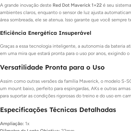
A grande inovação deste
Red Dot Maverick 1×22
é seu sistema 
ambientes claros, enquanto o sensor de luz ajusta automaticame
área sombreada, ele se atenua. Isso garante que você sempre t
Eficiência Energética Insuperável
Graças a essa tecnologia inteligente, a autonomia da bateria at
em uma mira que estará pronta para o uso por anos, exigindo 
Versatilidade Pronta para o Uso
Assim como outras versões da família Maverick, o modelo S-SO
um mount baixo, perfeito para espingardas, AKs e outras armas 
para suportar as condições rigorosas do treino e do uso em ca
Especificações Técnicas Detalhadas
Ampliação:
1x
Diâmetro da Lente Objetiva:
22mm