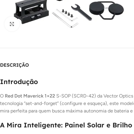
Clique para ampliar
DESCRIÇÃO
Introdução
O
Red Dot Maverick 1×22
S-SOP (SCRD-42) da Vector Optics é a
tecnologia “set-and-forget” (configure e esqueça), este model
mira perfeita para quem busca máxima autonomia de bateria e 
A Mira Inteligente: Painel Solar e Brilh