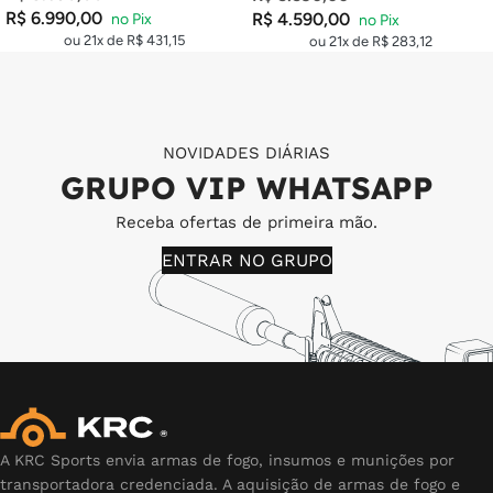
R$
6.990,00
R$
4.590,00
ou 21x de
R$
431,15
ou 21x de
R$
283,12
NOVIDADES DIÁRIAS
GRUPO VIP WHATSAPP
Receba ofertas de primeira mão.
ENTRAR NO GRUPO
A KRC Sports envia armas de fogo, insumos e munições por
transportadora credenciada. A aquisição de armas de fogo e