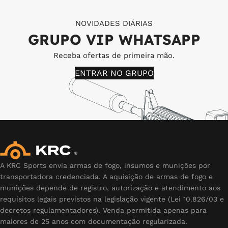
NOVIDADES DIÁRIAS
GRUPO VIP WHATSAPP
Receba ofertas de primeira mão.
ENTRAR NO GRUPO
A KRC Sports envia armas de fogo, insumos e munições por
transportadora credenciada. A aquisição de armas de fogo e
munições depende de registro, autorização e atendimento aos
requisitos legais previstos na legislação vigente (Lei 10.826/03 e
decretos regulamentadores). Venda permitida apenas para
maiores de 25 anos com documentação regularizada.