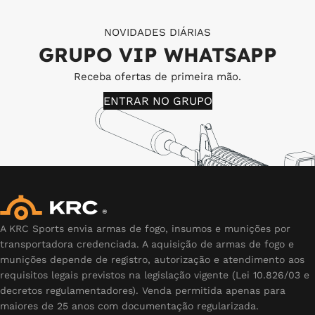
NOVIDADES DIÁRIAS
GRUPO VIP WHATSAPP
Receba ofertas de primeira mão.
ENTRAR NO GRUPO
A KRC Sports envia armas de fogo, insumos e munições por
transportadora credenciada. A aquisição de armas de fogo e
munições depende de registro, autorização e atendimento aos
requisitos legais previstos na legislação vigente (Lei 10.826/03 e
decretos regulamentadores). Venda permitida apenas para
maiores de 25 anos com documentação regularizada.