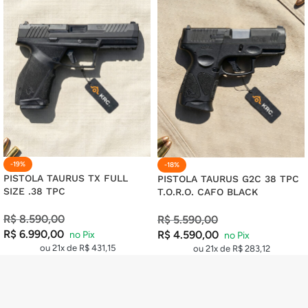
20X DE
R$
7,38
COM JUROS
R$
147,60
21X DE
R$
7,14
COM JUROS
R$
149,94
-19%
-18%
PISTOLA TAURUS TX FULL
PISTOLA TAURUS G2C 38 TPC
SIZE .38 TPC
T.O.R.O. CAFO BLACK
R$
8.590,00
R$
5.590,00
R$
6.990,00
R$
4.590,00
ou 21x de
R$
431,15
ou 21x de
R$
283,12