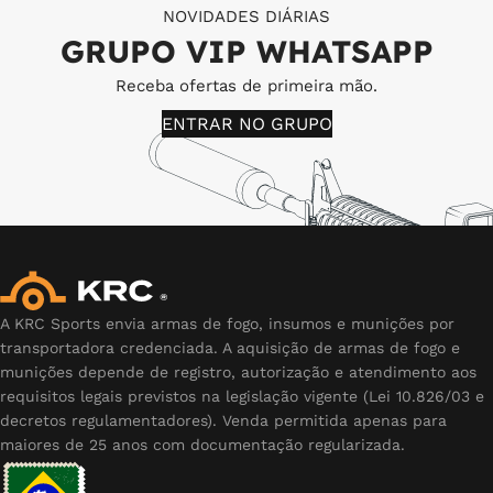
NOVIDADES DIÁRIAS
GRUPO VIP WHATSAPP
Receba ofertas de primeira mão.
ENTRAR NO GRUPO
A KRC Sports envia armas de fogo, insumos e munições por
transportadora credenciada. A aquisição de armas de fogo e
munições depende de registro, autorização e atendimento aos
requisitos legais previstos na legislação vigente (Lei 10.826/03 e
decretos regulamentadores). Venda permitida apenas para
maiores de 25 anos com documentação regularizada.