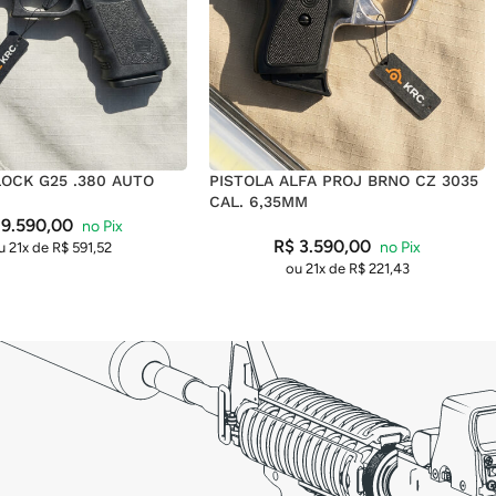
LOCK G25 .380 AUTO
PISTOLA ALFA PROJ BRNO CZ 3035
CAL. 6,35MM
9.590,00
R$
3.590,00
u 21x de
R$
591,52
ou 21x de
R$
221,43