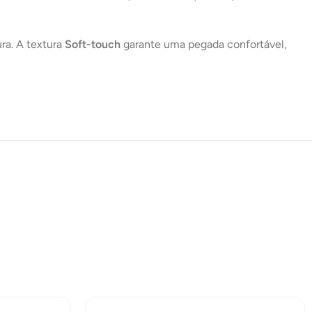
9X DE
R$
14,73
COM
R$
132,57
JUROS
ra. A textura
Soft-touch
garante uma pegada confortável,
10X DE
R$
13,32
COM
R$
133,20
JUROS
11X DE
R$
12,16
COM
R$
133,76
JUROS
12X DE
R$
11,19
COM
R$
134,28
JUROS
13X DE
R$
10,38
COM
R$
134,94
JUROS
14X DE
R$
9,68
COM
R$
135,52
JUROS
15X DE
R$
9,09
COM
R$
136,35
JUROS
16X DE
R$
8,65
COM
R$
138,40