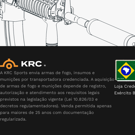
A KRC Sports envia armas de fogo, insumos e
munições por transportadora credenciada. A aquisição
de armas de fogo e munições depende de registro,
Loja Cred
autorização e atendimento aos requisitos legais
Exército B
previstos na legislação vigente (Lei 10.826/03 e
decretos regulamentadores). Venda permitida apenas
para maiores de 25 anos com documentação
regularizada.