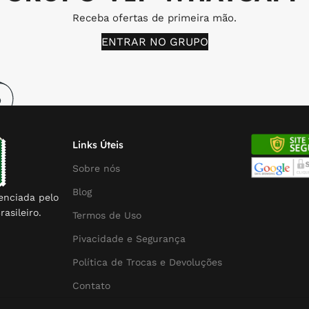
Receba ofertas de primeira mão.
ENTRAR NO GRUPO
Links Úteis
Sobre nós
Blog
enciada pelo
rasileiro.
Termos de Uso
Pivacidade e Segurança
Política de Trocas e Devoluções
Contato