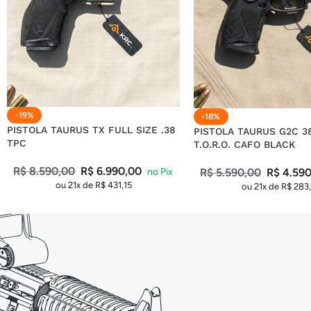
-19%
-18%
PISTOLA TAURUS TX FULL SIZE .38
PISTOLA TAURUS G2C 3
TPC
T.O.R.O. CAFO BLACK
R$
8.590,00
R$
6.990,00
R$
5.590,00
R$
4.590
ou 21x de
R$
431,15
ou 21x de
R$
283,