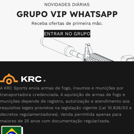
NOVIDADES DIÁRIAS
GRUPO VIP WHATSAPP
Receba ofertas de primeira mão.
ENTRAR NO GRUPO
A KRC Sports envia armas de fogo, insumos e munições por
transportadora credenciada. A aquisição de armas de fogo e
munições depende de registro, autorização e atendimento aos
requisitos legais previstos na legislação vigente (Lei 10.826/03 e
decretos regulamentadores). Venda permitida apenas para
maiores de 25 anos com documentação regularizada.