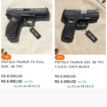
20X DE
R$
10,63
COM JUROS
R$
212,60
21X DE
R$
10,28
COM JUROS
R$
215,88
-19%
-18%
PISTOLA TAURUS TX FULL
PISTOLA TAURUS G2C 38 TPC
SIZE .38 TPC
T.O.R.O. CAFO BLACK
R$
8.590,00
R$
5.590,00
R$
6.990,00
R$
4.590,00
ou 21x de
R$
431,15
ou 21x de
R$
283,12