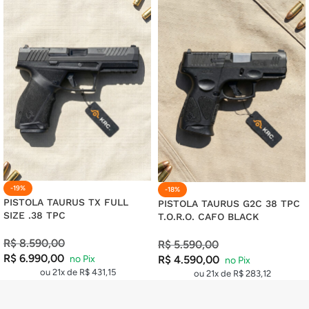
-19%
-18%
PISTOLA TAURUS TX FULL
PISTOLA TAURUS G2C 38 TPC
SIZE .38 TPC
T.O.R.O. CAFO BLACK
R$
8.590,00
R$
5.590,00
R$
6.990,00
R$
4.590,00
ou 21x de
R$
431,15
ou 21x de
R$
283,12