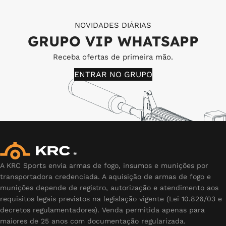
NOVIDADES DIÁRIAS
GRUPO VIP WHATSAPP
Receba ofertas de primeira mão.
ENTRAR NO GRUPO
A KRC Sports envia armas de fogo, insumos e munições por
transportadora credenciada. A aquisição de armas de fogo e
munições depende de registro, autorização e atendimento aos
requisitos legais previstos na legislação vigente (Lei 10.826/03 e
decretos regulamentadores). Venda permitida apenas para
maiores de 25 anos com documentação regularizada.