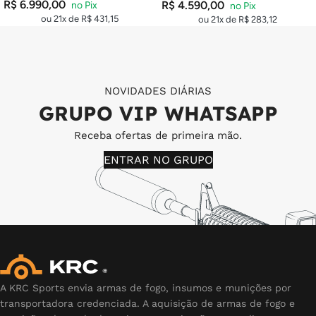
R$
6.990,00
R$
4.590,00
ou 21x de
R$
431,15
ou 21x de
R$
283,12
NOVIDADES DIÁRIAS
GRUPO VIP WHATSAPP
Receba ofertas de primeira mão.
ENTRAR NO GRUPO
A KRC Sports envia armas de fogo, insumos e munições por
transportadora credenciada. A aquisição de armas de fogo e