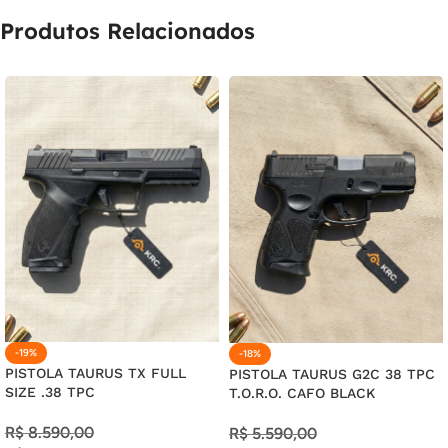
17X DE
R$
14,54
COM JUROS
R$
247,18
Produtos Relacionados
18X DE
R$
14,00
COM JUROS
R$
252,00
19X DE
R$
13,47
COM JUROS
R$
255,93
20X DE
R$
12,99
COM JUROS
R$
259,80
21X DE
R$
12,57
COM JUROS
R$
263,97
-19%
-18%
PISTOLA TAURUS TX FULL
PISTOLA TAURUS G2C 38 TPC
SIZE .38 TPC
T.O.R.O. CAFO BLACK
R$
8.590,00
R$
5.590,00