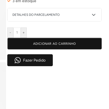
3 em estoque
DETALHES DO PARCELAMENTO
1X DE
R$
82,88
COM
-
+
R$
82,88
JUROS
ADICIONAR AO CARRINHO
2X DE
R$
41,98
COM
R$
83,96
JUROS
3X DE
R$
28,35
COM
Fazer Pedido
R$
85,05
JUROS
4X DE
R$
21,51
COM
R$
86,04
JUROS
5X DE
R$
17,44
COM
R$
87,20
JUROS
6X DE
R$
14,58
COM
R$
87,48
JUROS