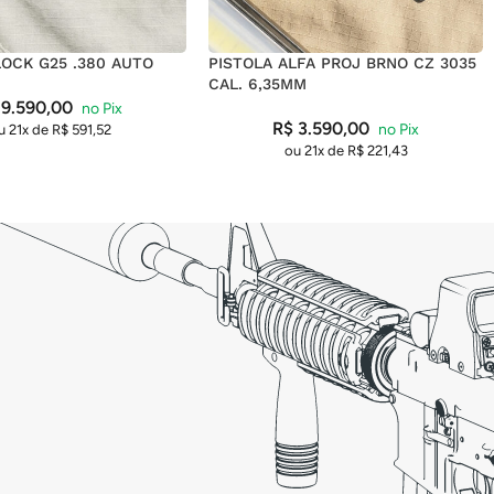
LOCK G25 .380 AUTO
PISTOLA ALFA PROJ BRNO CZ 3035
CAL. 6,35MM
9.590,00
R$
3.590,00
u 21x de
R$
591,52
ou 21x de
R$
221,43