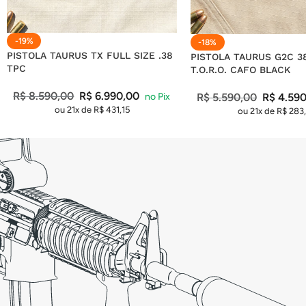
-19%
-18%
PISTOLA TAURUS TX FULL SIZE .38
PISTOLA TAURUS G2C 3
TPC
T.O.R.O. CAFO BLACK
R$
8.590,00
R$
6.990,00
R$
5.590,00
R$
4.590
ou 21x de
R$
431,15
ou 21x de
R$
283,