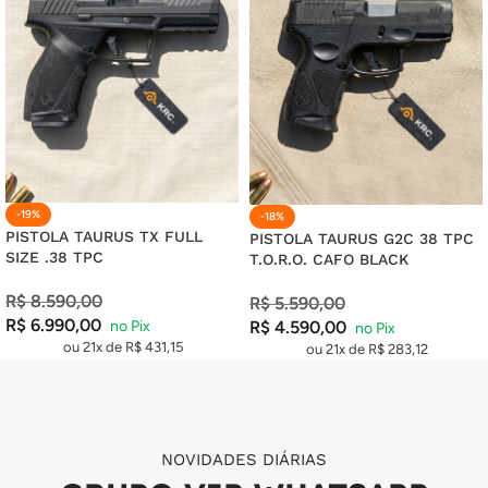
20X DE
R$
12,11
COM JUROS
R$
242,20
21X DE
R$
11,72
COM JUROS
R$
246,12
-19%
-18%
PISTOLA TAURUS TX FULL
PISTOLA TAURUS G2C 38 TPC
SIZE .38 TPC
T.O.R.O. CAFO BLACK
R$
8.590,00
R$
5.590,00
R$
6.990,00
R$
4.590,00
ou 21x de
R$
431,15
ou 21x de
R$
283,12
NOVIDADES DIÁRIAS