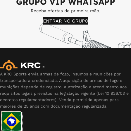
GRUPO VIP WHATSAPP
Receba ofertas de primeira mão.
ENTRAR NO GRUPO
A KRC Sports envia armas de fogo, insumos e munições por
transportadora credenciada. A aquisição de armas de fogo e
munições depende de registro, autorização e atendimento aos
requisitos legais previstos na legislação vigente (Lei 10.826/03 e
decretos regulamentadores). Venda permitida apenas para
maiores de 25 anos com documentação regularizada.