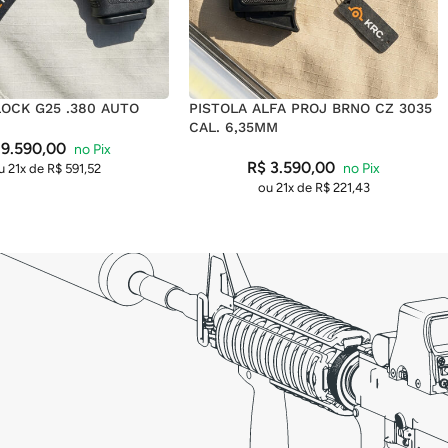
LOCK G25 .380 AUTO
PISTOLA ALFA PROJ BRNO CZ 3035
CAL. 6,35MM
9.590,00
R$
3.590,00
u 21x de
R$
591,52
ou 21x de
R$
221,43