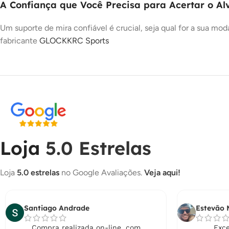
A Confiança que Você Precisa para Acertar o Al
Um suporte de mira confiável é crucial, seja qual for a sua m
fabricante
GLOCK
KRC Sports
Loja
5.0 Estrelas
Loja
5.0 estrelas
no Google Avaliações.
Veja aqui!
Santiago Andrade
Estevão 
Compra realizada on-line, com
Exce