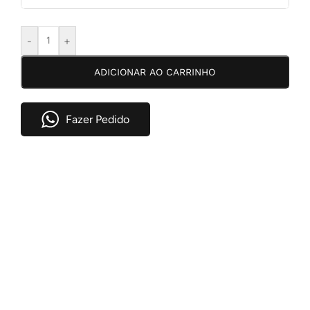
1X DE
R$
214,51
COM
-
+
R$
214,51
JUROS
ADICIONAR AO CARRINHO
2X DE
R$
108,64
COM
R$
217,28
JUROS
3X DE
R$
73,36
COM
Fazer Pedido
R$
220,08
JUROS
4X DE
R$
55,67
COM
R$
222,68
JUROS
5X DE
R$
45,13
COM
R$
225,65
JUROS
6X DE
R$
37,74
COM
R$
226,44
JUROS
7X DE
R$
32,90
COM
R$
230,30
JUROS