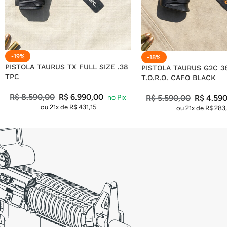
-19%
-18%
PISTOLA TAURUS TX FULL SIZE .38
PISTOLA TAURUS G2C 3
TPC
T.O.R.O. CAFO BLACK
R$
8.590,00
R$
6.990,00
R$
5.590,00
R$
4.590
ou 21x de
R$
431,15
ou 21x de
R$
283,