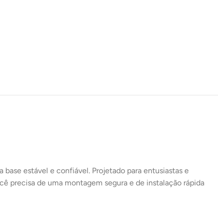
16X DE
R$
15,23
COM
R$
243,68
JUROS
17X DE
R$
14,54
COM
R$
247,18
JUROS
18X DE
R$
14,00
COM
R$
252,00
JUROS
19X DE
R$
13,47
COM
R$
255,93
JUROS
20X DE
R$
12,99
COM
R$
259,80
JUROS
21X DE
R$
12,57
COM
R$
263,97
JUROS
 base estável e confiável. Projetado para entusiastas e
você precisa de uma montagem segura e de instalação rápida