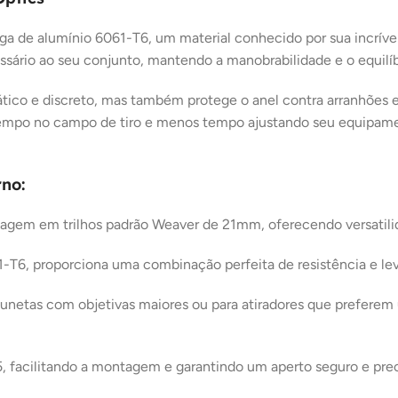
ga de alumínio 6061-T6, um material conhecido por sua incrível 
ssário ao seu conjunto, mantendo a manobrabilidade e o equilíb
ico e discreto, mas também protege o anel contra arranhões e 
s tempo no campo de tiro e menos tempo ajustando seu equipame
no:
gem em trilhos padrão Weaver de 21mm, oferecendo versatilida
-T6, proporciona uma combinação perfeita de resistência e lev
lunetas com objetivas maiores ou para atiradores que preferem
 facilitando a montagem e garantindo um aperto seguro e precis