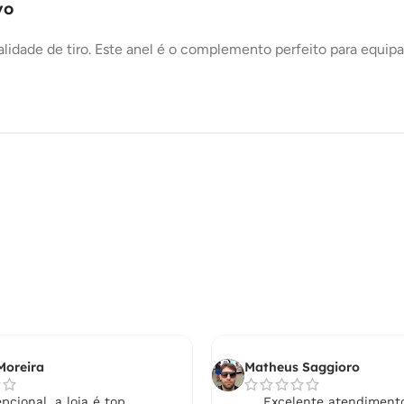
vo
odalidade de tiro. Este anel é o complemento perfeito para equ
Moreira
Matheus Saggioro
pcional, a loja é top.
Excelente atendimento