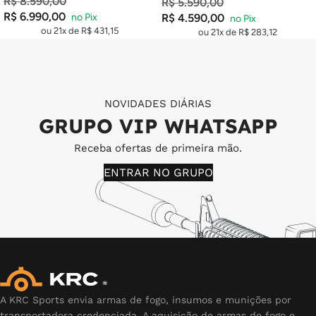
R$
8.590,00
R$
5.590,00
R$
6.990,00
R$
4.590,00
ou 21x de
R$
431,15
ou 21x de
R$
283,12
NOVIDADES DIÁRIAS
GRUPO VIP WHATSAPP
Receba ofertas de primeira mão.
ENTRAR NO GRUPO
A KRC Sports envia armas de fogo, insumos e munições por
transportadora credenciada. A aquisição de armas de fogo e