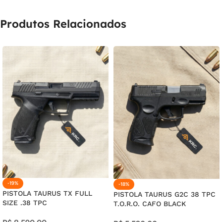
17X DE
R$
10,52
COM JUROS
R$
178,84
Produtos Relacionados
18X DE
R$
10,12
COM JUROS
R$
182,16
19X DE
R$
9,74
COM JUROS
R$
185,06
20X DE
R$
9,39
COM JUROS
R$
187,80
21X DE
R$
9,09
COM JUROS
R$
190,89
-19%
-18%
PISTOLA TAURUS TX FULL
PISTOLA TAURUS G2C 38 TPC
SIZE .38 TPC
T.O.R.O. CAFO BLACK