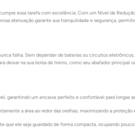
rt cumpre essa tarefa com excelência. Com um Nível de Reduçã
erosa atenuação garante sua tranquilidade e segurança, permit
unca falha. Sem depender de baterias ou circuitos eletrônicos,
para deixar na sua bolsa de treino, como seu abafador princip
l, garantindo um encaixe perfeito e confortável para longas se
mente a área ao redor das orelhas, maximizando a proteção e
mite que ele seja guardado de forma compacta, ocupando pouc