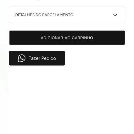
DETALHES DO PARCELAMENTO
1X DE
R$
168,42
COM
R$
168,42
ADICIONAR AO CARRINHO
JUROS
2X DE
R$
85,30
COM
R$
170,60
JUROS
Fazer Pedido
3X DE
R$
57,60
COM
R$
172,80
JUROS
4X DE
R$
43,71
COM
R$
174,84
JUROS
5X DE
R$
35,43
COM
R$
177,15
JUROS
6X DE
R$
29,63
COM
R$
177,78
JUROS