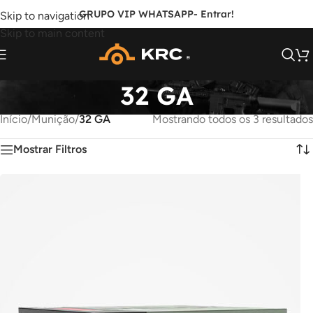
GRUPO VIP WHATSAPP
- Entrar!
Skip to navigation
Skip to main content
32 GA
Início
/
Munição
/
32 GA
Mostrando todos os 3 resultados
Mostrar Filtros