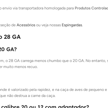
o envio via transportadora homologada para
Produtos Controla
a seção de
Acessórios
ou veja nossas
Espingardas
.
o 28 GA
 20 GA?
im, o 28 GA carrega menos chumbo que o 20 GA. No entanto, sua
ter muito menos recuo.
onde é valorizado pela rapidez, e na caça de aves de pequeno e
que não destrua a carne da caça.
 calibre 20 ou 12 com adaptador?