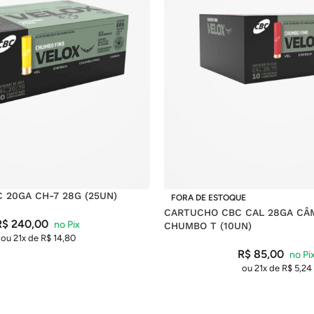
 20GA CH-7 28G (25UN)
FORA DE ESTOQUE
CARTUCHO CBC CAL 28GA CÂ
R$
240,00
CHUMBO T (10UN)
ou 21x de
R$
14,80
R$
85,00
ou 21x de
R$
5,24