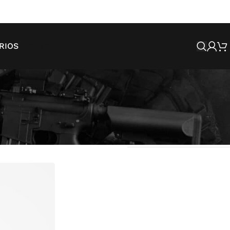
SALE
RIOS
Mostrando todos os 3 resultados
strar
9
12
18
24