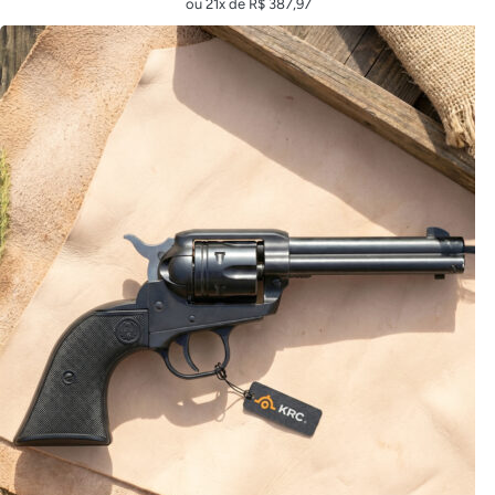
ou 21x de
R$
387,97