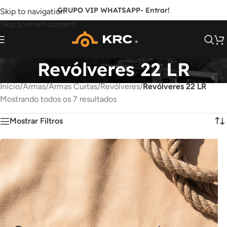
GRUPO VIP WHATSAPP
- Entrar!
Skip to navigation
Skip to main content
Revólveres 22 LR
Início
/
Armas
/
Armas Curtas
/
Revólveres
/
Revólveres 22 LR
Mostrando todos os 7 resultados
Mostrar Filtros