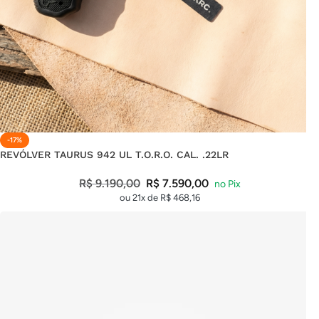
-17%
REVÓLVER TAURUS 942 UL T.O.R.O. CAL. .22LR
R$
9.190,00
R$
7.590,00
ou 21x de
R$
468,16