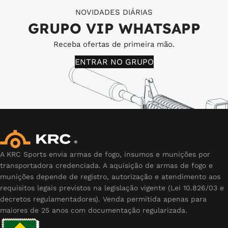
NOVIDADES DIÁRIAS
GRUPO VIP WHATSAPP
Receba ofertas de primeira mão.
ENTRAR NO GRUPO
A KRC Sports envia armas de fogo, insumos e munições por
transportadora credenciada. A aquisição de armas de fogo e
munições depende de registro, autorização e atendimento aos
requisitos legais previstos na legislação vigente (Lei 10.826/03 e
decretos regulamentadores). Venda permitida apenas para
maiores de 25 anos com documentação regularizada.