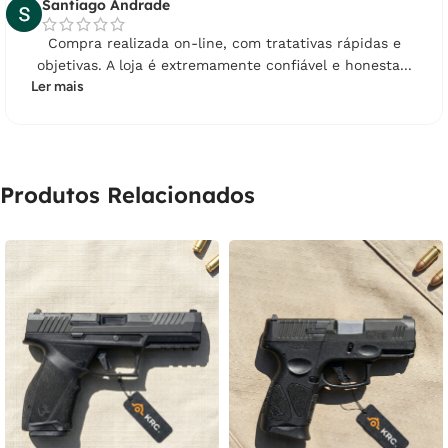
Santiago Andrade
19X DE
R$
389,17
COM JUROS
R$
7.394,23
Compra realizada on-line, com tratativas rápidas e
objetivas. A loja é extremamente confiável e honesta...
20X DE
R$
375,49
COM JUROS
R$
7.509,80
Ler mais
21X DE
R$
363,30
COM JUROS
R$
7.629,30
Produtos Relacionados