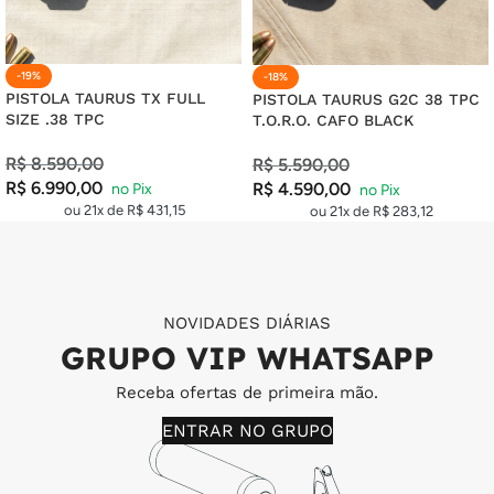
-19%
-18%
PISTOLA TAURUS TX FULL
PISTOLA TAURUS G2C 38 TPC
SIZE .38 TPC
T.O.R.O. CAFO BLACK
R$
8.590,00
R$
5.590,00
R$
6.990,00
R$
4.590,00
ou 21x de
R$
431,15
ou 21x de
R$
283,12
NOVIDADES DIÁRIAS
GRUPO VIP WHATSAPP
Receba ofertas de primeira mão.
ENTRAR NO GRUPO