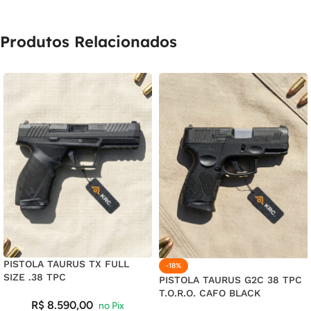
18X DE
R$
7,56
COM JUROS
R$
136,08
Produtos Relacionados
19X DE
R$
7,27
COM JUROS
R$
138,13
20X DE
R$
7,01
COM JUROS
R$
140,20
21X DE
R$
6,78
COM JUROS
R$
142,38
PISTOLA TAURUS TX FULL
-18%
SIZE .38 TPC
PISTOLA TAURUS G2C 38 TPC
T.O.R.O. CAFO BLACK
R$
8.590,00