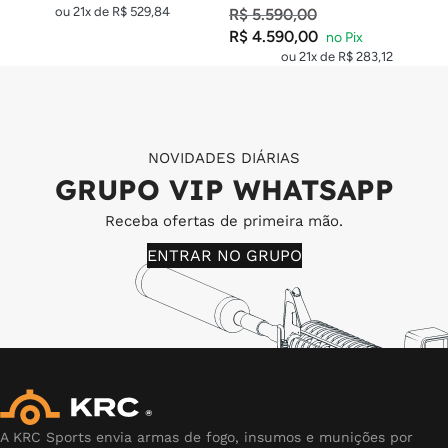
ou 21x de
R$
529,84
R$
5.590,00
R$
4.590,00
ou 21x de
R$
283,12
NOVIDADES DIÁRIAS
GRUPO VIP WHATSAPP
Receba ofertas de primeira mão.
ENTRAR NO GRUPO
A KRC Sports envia armas de fogo, insumos e munições por