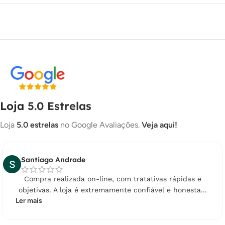
7X DE
R$
17,76
COM JUROS
R$
124,32
8X DE
R$
15,68
COM JUROS
R$
125,44
9X DE
R$
13,99
COM JUROS
R$
125,91
10X DE
R$
12,65
COM JUROS
R$
126,50
11X DE
R$
11,55
COM JUROS
R$
127,05
Loja
5.0 Estrelas
12X DE
R$
10,63
COM JUROS
R$
127,56
Loja
5.0 estrelas
no Google Avaliações.
Veja aqui!
13X DE
R$
9,86
COM JUROS
R$
128,18
14X DE
R$
9,19
COM JUROS
R$
128,66
Santiago Andrade
15X DE
R$
8,64
COM JUROS
R$
129,60
Compra realizada on-line, com tratativas rápidas e
objetivas. A loja é extremamente confiável e honesta...
16X DE
R$
8,22
COM JUROS
R$
131,52
Ler mais
17X DE
R$
7,85
COM JUROS
R$
133,45