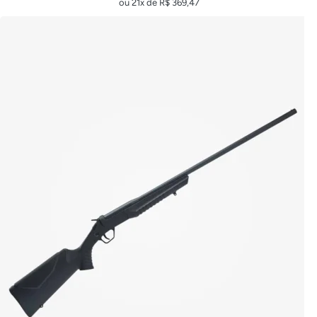
ou 21x de
R$
369,47