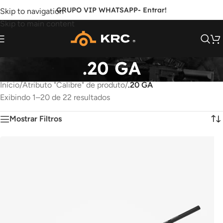
GRUPO VIP WHATSAPP
- Entrar!
Skip to navigation
Skip to main content
.20 GA
Início
/
Atributo "Calibre" de produto
/
.20 GA
Exibindo 1–20 de 22 resultados
Mostrar Filtros