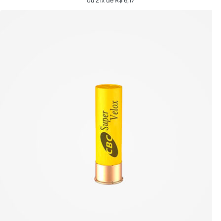
ou 21x de
R$
6,17