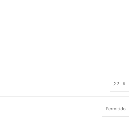
.22 LR
Permitido