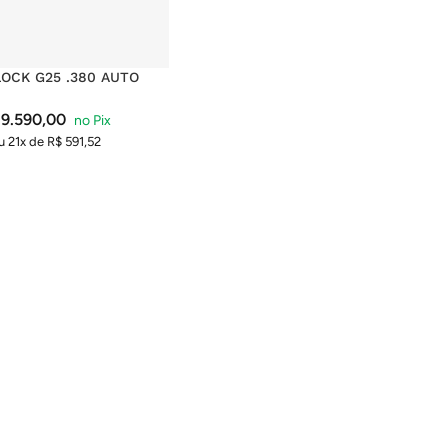
LOCK G25 .380 AUTO
9.590,00
u 21x de
R$
591,52