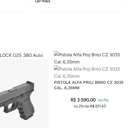
Ler mais
PISTOLA ALFA PROJ BRNO CZ 3035
CAL. 6,35MM
R$
3.590,00
ou 21x de
R$
221,43