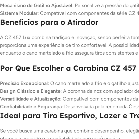
Mecanismo de Gatilho Ajustável
: Personalize a pressão do gati
Sistema Modular
: Compatível com componentes da série CZ 455
Benefícios para o Atirador
A CZ 457 Lux combina tradição e inovação, sendo perfeita tanto
proporciona uma experiência de tiro confortável. A possibilid
enquanto o cano martelado a frio assegura tiros consistentes e 
Por Que Escolher a Carabina CZ 457 
Precisão Excepcional
: O cano martelado a frio e o gatilho aju
Design Clássico e Elegante
: A coronha de noz com apoiador de
Versatilidade e Atualização
: Compatível com componentes da s
Confiabilidade e Segurança
: Desenvolvida pela renomada Česká 
Ideal para Tiro Esportivo, Lazer e T
Se você busca uma carabina que combine desempenho, elegância e
oferece a precisão e a confiabilidade que você precisa.