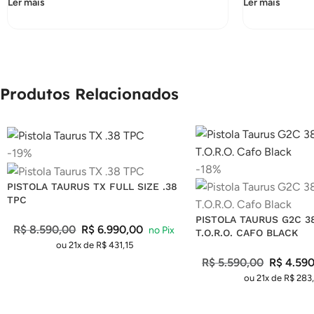
Ler mais
Ler mais
Produtos Relacionados
-19%
-18%
PISTOLA TAURUS TX FULL SIZE .38
TPC
PISTOLA TAURUS G2C 3
R$
8.590,00
R$
6.990,00
T.O.R.O. CAFO BLACK
ou 21x de
R$
431,15
R$
5.590,00
R$
4.590
ou 21x de
R$
283,