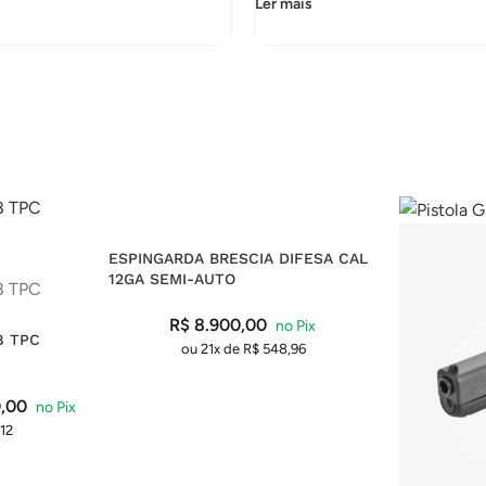
Ler mais
ESPINGARDA BRESCIA DIFESA CAL
12GA SEMI-AUTO
R$
8.900,00
8 TPC
ou 21x de
R$
548,96
,00
12