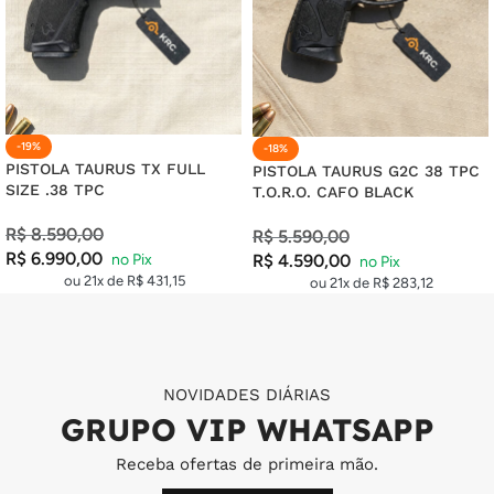
-19%
-18%
PISTOLA TAURUS TX FULL
PISTOLA TAURUS G2C 38 TPC
SIZE .38 TPC
T.O.R.O. CAFO BLACK
R$
8.590,00
R$
5.590,00
R$
6.990,00
R$
4.590,00
ou 21x de
R$
431,15
ou 21x de
R$
283,12
NOVIDADES DIÁRIAS
GRUPO VIP WHATSAPP
Receba ofertas de primeira mão.