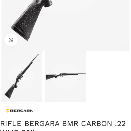
Clique para ampliar
RIFLE BERGARA BMR CARBON .22