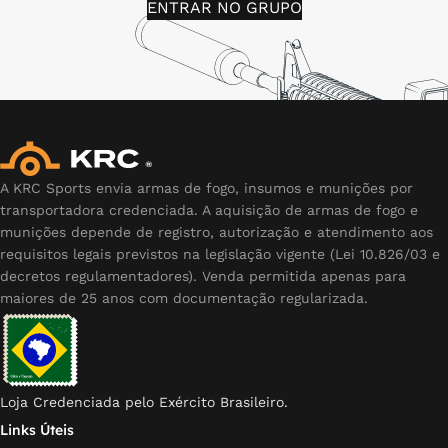
ENTRAR NO GRUPO
A KRC Sports envia armas de fogo, insumos e munições por
transportadora credenciada. A aquisição de armas de fogo e
munições depende de registro, autorização e atendimento aos
requisitos legais previstos na legislação vigente (Lei 10.826/03 e
decretos regulamentadores). Venda permitida apenas para
maiores de 25 anos com documentação regularizada.
Loja Credenciada pelo Exército Brasileiro.
Links Úteis