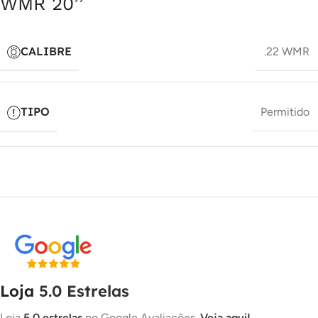
WMR 20’’
CALIBRE
.22 WMR
TIPO
Permitido
Loja
5.0 Estrelas
Loja
5.0 estrelas
no Google Avaliações.
Veja aqui!