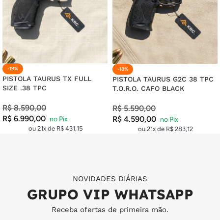
-19%
-18%
PISTOLA TAURUS TX FULL
PISTOLA TAURUS G2C 38 TPC
SIZE .38 TPC
T.O.R.O. CAFO BLACK
R$
8.590,00
R$
5.590,00
R$
6.990,00
R$
4.590,00
ou 21x de
R$
431,15
ou 21x de
R$
283,12
NOVIDADES DIÁRIAS
GRUPO VIP WHATSAPP
Receba ofertas de primeira mão.