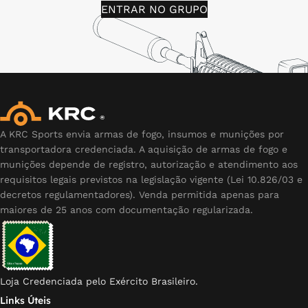
ENTRAR NO GRUPO
A KRC Sports envia armas de fogo, insumos e munições por
transportadora credenciada. A aquisição de armas de fogo e
munições depende de registro, autorização e atendimento aos
requisitos legais previstos na legislação vigente (Lei 10.826/03 e
decretos regulamentadores). Venda permitida apenas para
maiores de 25 anos com documentação regularizada.
Loja Credenciada pelo Exército Brasileiro.
Links Úteis