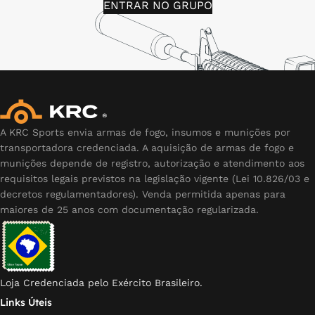
ENTRAR NO GRUPO
A KRC Sports envia armas de fogo, insumos e munições por
transportadora credenciada. A aquisição de armas de fogo e
munições depende de registro, autorização e atendimento aos
requisitos legais previstos na legislação vigente (Lei 10.826/03 e
decretos regulamentadores). Venda permitida apenas para
maiores de 25 anos com documentação regularizada.
Loja Credenciada pelo Exército Brasileiro.
Links Úteis