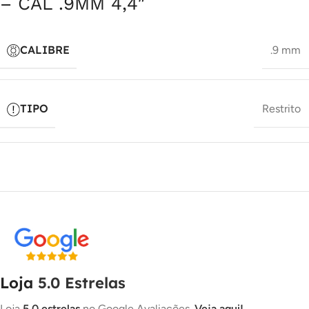
– CAL .9MM 4,4″
CALIBRE
.9 mm
TIPO
Restrito
Loja
5.0 Estrelas
Loja
5.0 estrelas
no Google Avaliações.
Veja aqui!