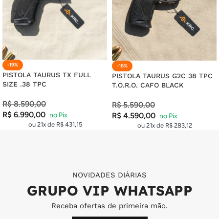
-19%
-18%
PISTOLA TAURUS TX FULL
PISTOLA TAURUS G2C 38 TPC
SIZE .38 TPC
T.O.R.O. CAFO BLACK
R$
8.590,00
R$
5.590,00
R$
6.990,00
R$
4.590,00
ou 21x de
R$
431,15
ou 21x de
R$
283,12
NOVIDADES DIÁRIAS
GRUPO VIP WHATSAPP
Receba ofertas de primeira mão.