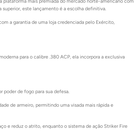
do a plataforma mais premiada do mercado norte-americano com
JUROS
uperior, este lançamento é a escolha definitiva
.
17X DE
R$
421,09
COM
R$
7.158,53
JUROS
om a garantia de uma loja credenciada pelo Exército,
18X DE
R$
405,23
COM
R$
7.294,14
JUROS
19X DE
R$
389,83
COM
R$
7.406,77
JUROS
oderna para o calibre .380 ACP, ela incorpora a exclusiva
20X DE
R$
376,13
COM
R$
7.522,60
JUROS
21X DE
R$
363,92
COM
R$
7.642,32
JUROS
or poder de fogo para sua defesa
.
dade de armeiro, permitindo uma visada mais rápida e
aço e reduz o atrito, enquanto o sistema de ação
Striker Fire