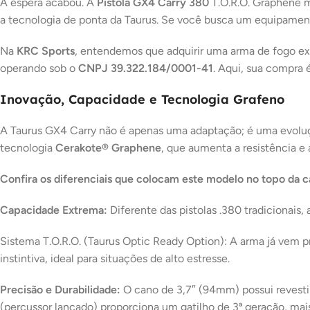
A espera acabou. A
Pistola GX4 Carry 380
T.O.R.O. Graphene m
a tecnologia de ponta da Taurus.
Se você busca um equipamento
Na
KRC Sports
, entendemos que adquirir uma arma de fogo exi
operando sob o
CNPJ 39.322.184/0001-41
. Aqui, sua compra 
Inovação, Capacidade e Tecnologia Grafeno
A Taurus GX4 Carry não é apenas uma adaptação; é uma evolu
tecnologia
Cerakote® Graphene
, que aumenta a resistência e
Confira os diferenciais que colocam este modelo no topo da c
Capacidade Extrema:
Diferente das pistolas .380 tradicionai
Sistema T.O.R.O. (Taurus Optic Ready Option)
: A arma já vem p
instintiva, ideal para situações de alto estresse
.
Precisão e Durabilidade:
O cano de 3,7″ (94mm) possui reves
(percussor lançado) proporciona um gatilho de 3ª geração, mais