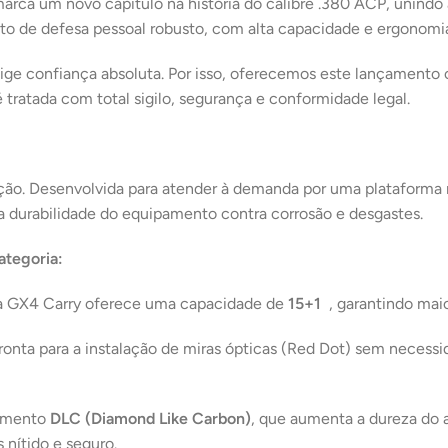
arca um novo capítulo na história do calibre .380 ACP, unin
 de defesa pessoal robusto, com alta capacidade e ergonomia s
ge confiança absoluta. Por isso, oferecemos este lançamento c
é tratada com total sigilo, segurança e conformidade legal.
ção.
Desenvolvida para atender à demanda por uma plataforma m
 a durabilidade do equipamento contra corrosão e desgastes
.
ategoria:
s, a GX4 Carry oferece uma capacidade de
15+1
, garantindo mai
ronta para a instalação de miras ópticas (Red Dot) sem necessi
timento
DLC (Diamond Like Carbon)
, que aumenta a dureza do 
 nítido e seguro
.