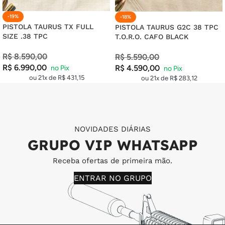
-19%
-18%
PISTOLA TAURUS TX FULL
PISTOLA TAURUS G2C 38 TPC
SIZE .38 TPC
T.O.R.O. CAFO BLACK
R$
8.590,00
R$
5.590,00
R$
6.990,00
R$
4.590,00
ou 21x de
R$
431,15
ou 21x de
R$
283,12
NOVIDADES DIÁRIAS
GRUPO VIP WHATSAPP
Receba ofertas de primeira mão.
ENTRAR NO GRUPO