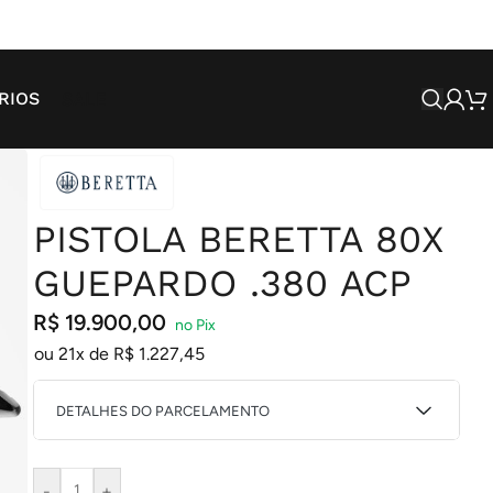
SALE
RIOS
PISTOLA BERETTA 80X
GUEPARDO .380 ACP
R$
19.900,00
ou 21x de
R$
1.227,45
DETALHES DO PARCELAMENTO
1X DE
R$
20.946,74
-
+
R$
20.946,74