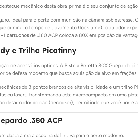
 destaque mecânico desta obra-prima é o seu conjunto de açã
guro, ideal para o porte com munição na câmara sob estresse. 
) que diminui o tempo de travamento (lock time), o atirador e
3+1 cartuchos
de .380 ACP coloca a 80X em posição de vantage
dy e Trilho Picatinny
ação de acessórios ópticos. A
Pistola Beretta
80X Guepardo já sa
dor de defesa moderno que busca aquisição de alvo em frações
cânicas de 3 pontos brancos de alta visibilidade e um trilho Pi
as ou lasers, transformando esta microcompacta em uma platafo
o desarmador do cão (decocker), permitindo que você porte a
Guepardo .380 ACP
m desta arma a escolha definitiva para o porte moderno: