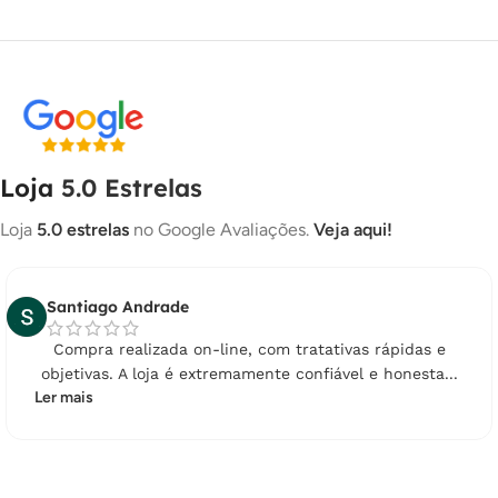
8X DE
R$
59,85
COM JUROS
R$
478,80
9X DE
R$
53,43
COM JUROS
R$
480,87
10X DE
R$
48,30
COM JUROS
R$
483,00
11X DE
R$
44,10
COM JUROS
R$
485,10
Loja
5.0 Estrelas
12X DE
R$
40,60
COM JUROS
R$
487,20
Loja
5.0 estrelas
no Google Avaliações.
Veja aqui!
13X DE
R$
37,64
COM JUROS
R$
489,32
14X DE
R$
35,10
COM JUROS
R$
491,40
Santiago Andrade
15X DE
R$
32,99
COM JUROS
R$
494,85
Compra realizada on-line, com tratativas rápidas e
objetivas. A loja é extremamente confiável e honesta...
16X DE
R$
31,38
COM JUROS
R$
502,08
Ler mais
17X DE
R$
29,98
COM JUROS
R$
509,66
18X DE
R$
28,85
COM JUROS
R$
519,30