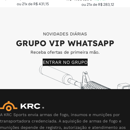
ou 21x de
R$
431,15
ou 21x de
R$
283,12
NOVIDADES DIÁRIAS
GRUPO VIP WHATSAPP
Receba ofertas de primeira mão.
ENTRAR NO GRUPO
A KRC Sports envia armas de fogo, insumos e munições por
transportadora credenciada. A aquisição de armas de fogo e
munições depende de registro, autorização e atendimento aos