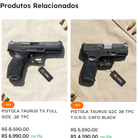
Produtos Relacionados
19X DE
R$
27,75
COM JUROS
R$
527,25
20X DE
R$
26,78
COM JUROS
R$
535,60
21X DE
R$
25,91
COM JUROS
R$
544,11
-19%
-18%
PISTOLA TAURUS TX FULL
PISTOLA TAURUS G2C 38 TPC
SIZE .38 TPC
T.O.R.O. CAFO BLACK
R$
8.590,00
R$
5.590,00
R$
6.990,00
R$
4.590,00