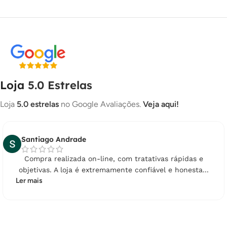
8X DE
R$
15,68
COM JUROS
R$
125,44
9X DE
R$
13,99
COM JUROS
R$
125,91
10X DE
R$
12,65
COM JUROS
R$
126,50
11X DE
R$
11,55
COM JUROS
R$
127,05
Loja
5.0 Estrelas
12X DE
R$
10,63
COM JUROS
R$
127,56
Loja
5.0 estrelas
no Google Avaliações.
Veja aqui!
13X DE
R$
9,86
COM JUROS
R$
128,18
14X DE
R$
9,19
COM JUROS
R$
128,66
Santiago Andrade
15X DE
R$
8,64
COM JUROS
R$
129,60
Compra realizada on-line, com tratativas rápidas e
objetivas. A loja é extremamente confiável e honesta...
16X DE
R$
8,22
COM JUROS
R$
131,52
Ler mais
17X DE
R$
7,85
COM JUROS
R$
133,45
18X DE
R$
7,56
COM JUROS
R$
136,08