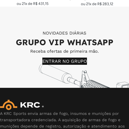
ou 21x de
R$
431,15
ou 21x de
R$
283,12
NOVIDADES DIÁRIAS
GRUPO VIP WHATSAPP
Receba ofertas de primeira mão.
ENTRAR NO GRUPO
A KRC Sports envia armas de fogo, insumos e munições por
transportadora credenciada. A aquisição de armas de fogo e
munições depende de registro, autorização e atendimento aos