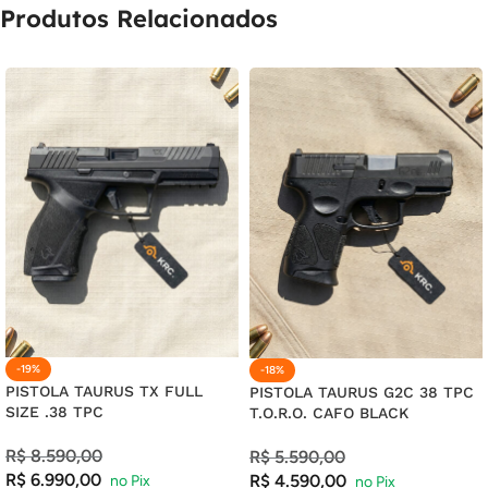
Produtos Relacionados
19X DE
R$
7,27
COM JUROS
R$
138,13
20X DE
R$
7,01
COM JUROS
R$
140,20
21X DE
R$
6,78
COM JUROS
R$
142,38
-19%
-18%
PISTOLA TAURUS TX FULL
PISTOLA TAURUS G2C 38 TPC
SIZE .38 TPC
T.O.R.O. CAFO BLACK
R$
8.590,00
R$
5.590,00
R$
6.990,00
R$
4.590,00