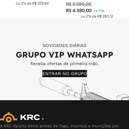
ou 21x de
R$
529,84
R$
5.590,00
R$
4.590,00
ou 21x de
R$
283,12
NOVIDADES DIÁRIAS
GRUPO VIP WHATSAPP
Receba ofertas de primeira mão.
ENTRAR NO GRUPO
A KRC Sports envia armas de fogo, insumos e munições por