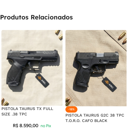
18X DE
R$
21,29
COM JUROS
R$
383,22
Produtos Relacionados
19X DE
R$
20,48
COM JUROS
R$
389,12
20X DE
R$
19,76
COM JUROS
R$
395,20
21X DE
R$
19,12
COM JUROS
R$
401,52
PISTOLA TAURUS TX FULL
-18%
SIZE .38 TPC
PISTOLA TAURUS G2C 38 TPC
T.O.R.O. CAFO BLACK
R$
8.590,00