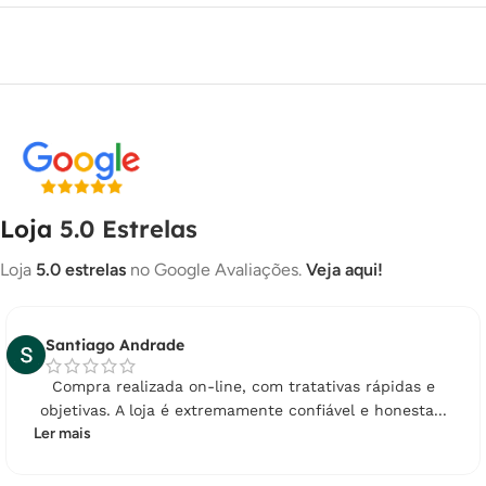
7X DE
R$
50,04
COM JUROS
R$
350,28
8X DE
R$
44,18
COM JUROS
R$
353,44
9X DE
R$
39,44
COM JUROS
R$
354,96
10X DE
R$
35,65
COM JUROS
R$
356,50
11X DE
R$
32,55
COM JUROS
R$
358,05
Loja
5.0 Estrelas
12X DE
R$
29,97
COM JUROS
R$
359,64
Loja
5.0 estrelas
no Google Avaliações.
Veja aqui!
13X DE
R$
27,78
COM JUROS
R$
361,14
14X DE
R$
25,91
COM JUROS
R$
362,74
Santiago Andrade
15X DE
R$
24,35
COM JUROS
R$
365,25
Compra realizada on-line, com tratativas rápidas e
objetivas. A loja é extremamente confiável e honesta...
16X DE
R$
23,16
COM JUROS
R$
370,56
Ler mais
17X DE
R$
22,12
COM JUROS
R$
376,04