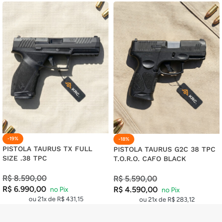
20X DE
R$
60,56
COM JUROS
R$
1.211,20
21X DE
R$
58,60
COM JUROS
R$
1.230,60
-19%
-18%
PISTOLA TAURUS TX FULL
PISTOLA TAURUS G2C 38 TPC
SIZE .38 TPC
T.O.R.O. CAFO BLACK
R$
8.590,00
R$
5.590,00
R$
6.990,00
R$
4.590,00
ou 21x de
R$
431,15
ou 21x de
R$
283,12