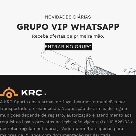
NOVIDADES DIÁRIAS
GRUPO VIP WHATSAPP
Receba ofertas de primeira mão.
ENTRAR NO GRUPO
A KRC Sports envia armas de fogo, insumos e munições por
transportadora credenciada. A aquisição de armas de fogo e
munições depende de registro, autorização e atendimento aos
requisitos legais previstos na legislação vigente (Lei 10.826/03 e
decretos regulamentadores). Venda permitida apenas para
maiores de 25 anos com documentação regularizada.