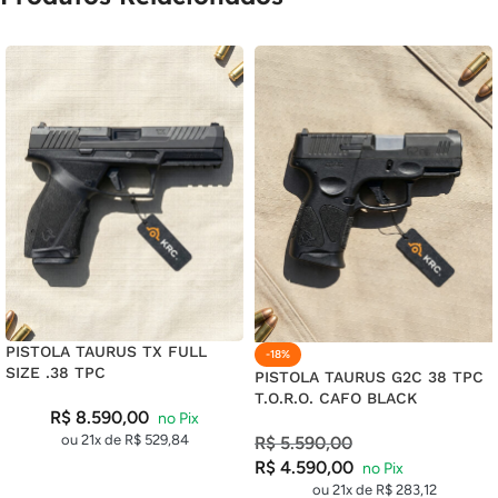
18X DE
R$
68,00
COM JUROS
R$
1.224,00
19X DE
R$
65,41
COM JUROS
R$
1.242,79
20X DE
R$
63,11
COM JUROS
R$
1.262,20
21X DE
R$
61,06
COM JUROS
R$
1.282,26
PISTOLA TAURUS TX FULL
-18%
SIZE .38 TPC
PISTOLA TAURUS G2C 38 TPC
T.O.R.O. CAFO BLACK
R$
8.590,00
ou 21x de
R$
529,84
R$
5.590,00
R$
4.590,00
ou 21x de
R$
283,12