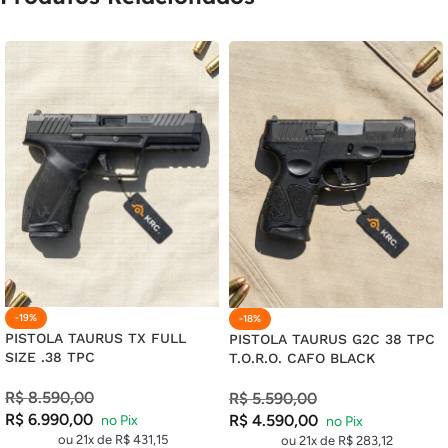
18X DE
R$
99,59
COM JUROS
R$
1.792,62
19X DE
R$
95,81
COM JUROS
R$
1.820,39
20X DE
R$
92,44
COM JUROS
R$
1.848,80
21X DE
R$
89,44
COM JUROS
R$
1.878,24
-19%
-18%
PISTOLA TAURUS TX FULL
PISTOLA TAURUS G2C 38 TPC
SIZE .38 TPC
T.O.R.O. CAFO BLACK
R$
8.590,00
R$
5.590,00
R$
6.990,00
R$
4.590,00
ou 21x de
R$
431,15
ou 21x de
R$
283,12