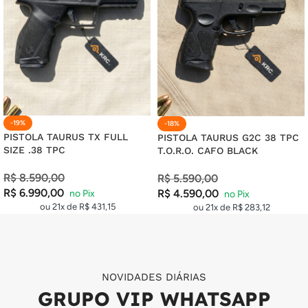
-19%
-18%
PISTOLA TAURUS TX FULL
PISTOLA TAURUS G2C 38 TPC
SIZE .38 TPC
T.O.R.O. CAFO BLACK
R$
8.590,00
R$
5.590,00
R$
6.990,00
R$
4.590,00
ou 21x de
R$
431,15
ou 21x de
R$
283,12
NOVIDADES DIÁRIAS
GRUPO VIP WHATSAPP