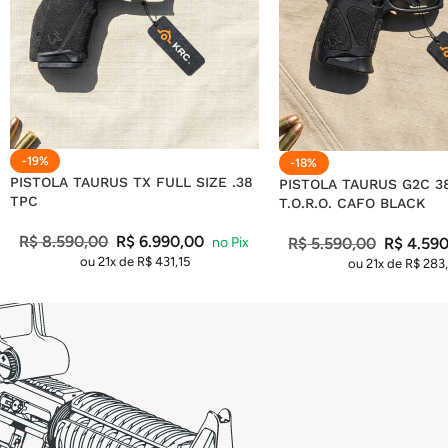
-19%
-18%
PISTOLA TAURUS TX FULL SIZE .38
PISTOLA TAURUS G2C 3
TPC
T.O.R.O. CAFO BLACK
R$
8.590,00
R$
6.990,00
R$
5.590,00
R$
4.590
ou 21x de
R$
431,15
ou 21x de
R$
283,