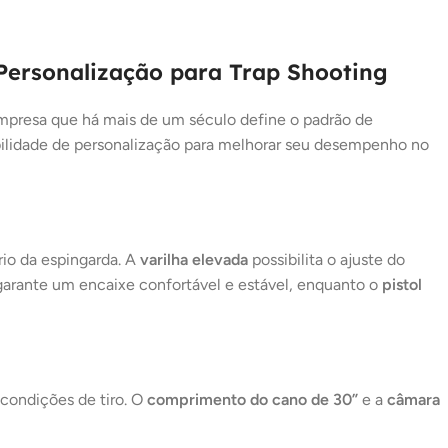
15X DE
R$
7.061,35
COM
R$
105.920,25
JUROS
16X DE
R$
6.717,22
COM
R$
107.475,52
Personalização para Trap Shooting
JUROS
17X DE
R$
6.416,22
presa que há mais de um século define o padrão de
R$
109.075,74
COM JUROS
ibilidade de personalização para melhorar seu desempenho no
18X DE
R$
6.174,63
R$
111.143,34
COM JUROS
19X DE
R$
5.940,02
R$
112.860,38
COM JUROS
rio da espingarda. A
varilha elevada
possibilita o ajuste do
arante um encaixe confortável e estável, enquanto o
pistol
20X DE
R$
5.731,13
R$
114.622,60
COM JUROS
21X DE
R$
5.545,12
R$
116.447,52
COM JUROS
 condições de tiro. O
comprimento do cano de 30”
e a
câmara