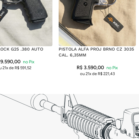
LOCK G25 .380 AUTO
PISTOLA ALFA PROJ BRNO CZ 3035
CAL. 6,35MM
9.590,00
R$
3.590,00
u 21x de
R$
591,52
ou 21x de
R$
221,43