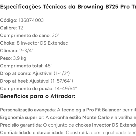
Especificações Técnicas da Browning B725 Pro T
Código
: 136874003
Calibre
: 12
Comprimento do cano
: 30”
Choke
: 8 Invector DS Extended
Câmara
: 2-3/4”
Peso
: 3,9 kg
Comprimento total
: 48”
Drop at comb
: Ajustável (1-1/2”)
Drop at heel
: Ajustável (1-57/64”)
Comprimento do puxão
: 14-49/64”
Benefícios para o Atirador:
Personalização avançada
: A
tecnologia Pro Fit Balancer
permit
Ergonomia superior
: A
coronha estilo Monte Carlo
e a varilha 
Precisão garantida
: O conjunto de
chokes Invector DS Extend
Confiabilidade e durabilidade
: Construída com a qualidade lend